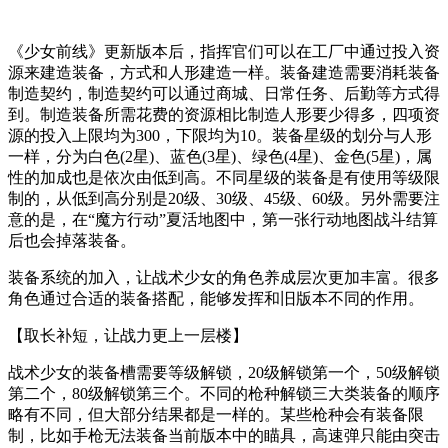
《少女前线》更新版本后，指挥官们可以在工厂中通过投入资
源来建造装备，方式和人形建造一样。装备建造需要消耗装备
制造契约，制造契约可以通过商城、日常任务、后勤等方式得
到。制造装备所需花费的资源相比制造人形要少得多，四项资
源的投入上限均为300，下限均为10。装备星级的划分与人形
一样，分为白色(2星)、蓝色(3星)、绿色(4星)、金色(5星)，属
性的加成也是依次由低到高。不同星级的装备是有使用等级限
制的，从低到高分别是20级、30级、45级、60级。另外需要注
意的是，在“魔方行动”夏活地图中，第一张行动地图战斗结算
后也会掉落装备。
装备系统的加入，让战术少女的角色养成层次更加丰富。很多
角色通过合适的装备搭配，能够发挥和旧版本不同的作用。
【取长补短，让战力更上一层楼】
战术少女的装备槽需要等级解锁，20级解锁第一个，50级解锁
第二个，80级解锁第三个。不同的枪种解锁三大类装备的顺序
略有不同，但大部分结果都是一样的。某些枪种会有装备限
制，比如手枪无法装备当前版本中的瞄具，高速弹只能由突击