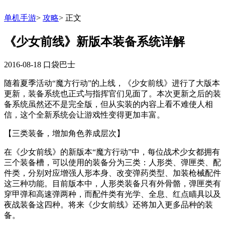
单机手游
>
攻略
>
正文
《少女前线》新版本装备系统详解
2016-08-18
口袋巴士
随着夏季活动“魔方行动”的上线，《少女前线》进行了大版本
更新，装备系统也正式与指挥官们见面了。本次更新之后的装
备系统虽然还不是完全版，但从实装的内容上看不难使人相
信，这个全新系统会让游戏性变得更加丰富。
【三类装备，增加角色养成层次】
在《少女前线》的新版本“魔方行动”中，每位战术少女都拥有
三个装备槽，可以使用的装备分为三类：人形类、弹匣类、配
件类，分别对应增强人形本身、改变弹药类型、加装枪械配件
这三种功能。目前版本中，人形类装备只有外骨骼，弹匣类有
穿甲弹和高速弹两种，而配件类有光学、全息、红点瞄具以及
夜战装备这四种。将来《少女前线》还将加入更多品种的装
备。