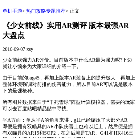
单机手游
>
热门攻略专题推荐
>
正文
《少女前线》实用AR测评 版本最强AR
大盘点
2016-09-07
xsy
少女前线强力AR评价。目前版本中什么AR最为强力呢?下边
就让小编来为大家详细的介绍一下。
由于目前的bug45，再加上版本AR装备上的提升极大，再加上
整体环境强调对前排的伤害能力，所以目前AR可以说是版本
下的最强枪种。
所有图片数据来自于“干死雪球”阵型计算模拟器，需要的玩家
可以去百度贴吧精品贴中寻找。
平A方面：单从平A的角度来讲，g11已经碾压了大部分AR，
即便是拥有双瞄具的AR小队伤害上也难以赶上，然后便是拥
有双瞄具的AR15和SOP2，在之后就是TAR、G41和HK416三