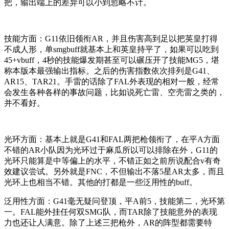
把，输出端上的差异可以小到忽略不计。
技能方面：G11依旧领衔AR，并且伤害高到足以把英皇打得
不成人形，单smgbuff就基本上和英皇持平了，如果可以吃到
45+vbuff，4秒的技能爆发期甚至可以碾压开了技能MG5，堪
称本版本最强输出指标。之后的伤害指数依次排列是G41、
AR15、TAR21。手雷的话除了FAL外表现的相对一般，经常
会发生各种各样的事故问题，比如说死亡雷、空壳雷之类的，
并不看好。
光环方面：基本上就是G41和FAL两把枪领衔了，在平A方面
不错的AR小队因为光环过于麻瓜所以可以排除在外，G11的
光环只能算是中等偏上的水平，不错正如之前所说配合v有奇
效建议尝试。另外就是FNC，不但输出不落5星AR太多，而且
光环上也相当不错。其他的打都是一些泛用性的buff。
泛用性方面：G41毫无疑问登顶，平A前5，技能第二，光环第
一。FAL能外挂任何双SMG队，而TAR除了技能意外的表现
力也还让人满意。除了上述三把枪外，AR的阵型都需要特