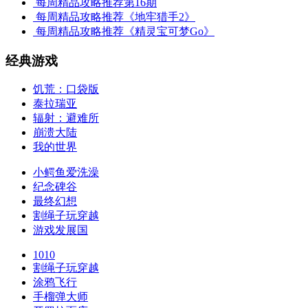
每周精品攻略推荐第16期
每周精品攻略推荐《地牢猎手2》
每周精品攻略推荐《精灵宝可梦Go》
经典游戏
饥荒：口袋版
泰拉瑞亚
辐射：避难所
崩溃大陆
我的世界
小鳄鱼爱洗澡
纪念碑谷
最终幻想
割绳子玩穿越
游戏发展国
1010
割绳子玩穿越
涂鸦飞行
手榴弹大师