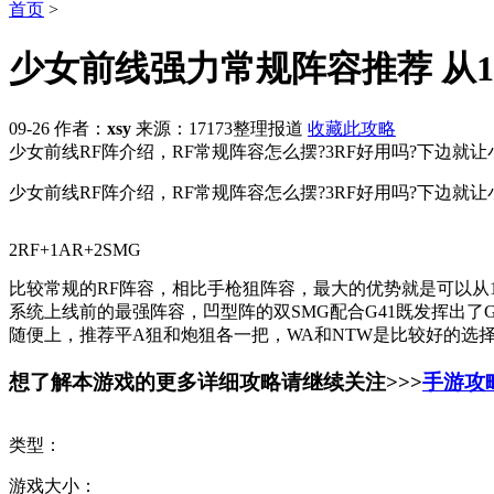
首页
>
少女前线强力常规阵容推荐 从1
09-26
作者：
xsy
来源：17173整理报道
收藏此攻略
少女前线RF阵介绍，RF常规阵容怎么摆?3RF好用吗?下边就
少女前线RF阵介绍，RF常规阵容怎么摆?3RF好用吗?下边就
2RF+1AR+2SMG
比较常规的RF阵容，相比手枪狙阵容，最大的优势就是可以从
系统上线前的最强阵容，凹型阵的双SMG配合G41既发挥出了G
随便上，推荐平A狙和炮狙各一把，WA和NTW是比较好的选
想了解本游戏的更多详细攻略请继续关注
>>>
手游攻
类型：
游戏大小：