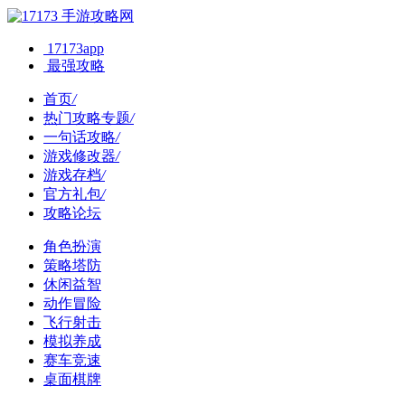
手游攻略网
17173app
最强攻略
首页
/
热门攻略专题
/
一句话攻略
/
游戏修改器
/
游戏存档
/
官方礼包
/
攻略论坛
角色扮演
策略塔防
休闲益智
动作冒险
飞行射击
模拟养成
赛车竞速
桌面棋牌