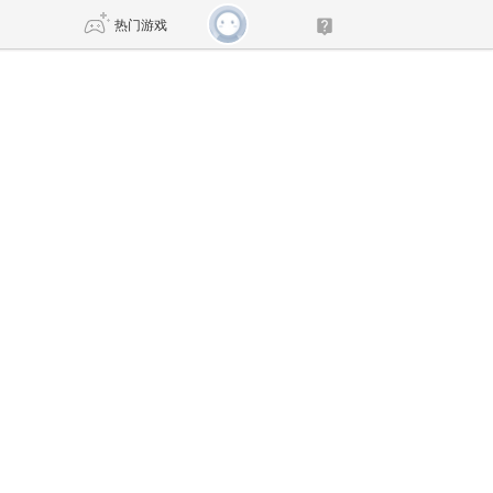
热门游戏
DNF
传奇4
剑网3旗舰版
新天龙八部
自由
诛仙世界
新仙侠5