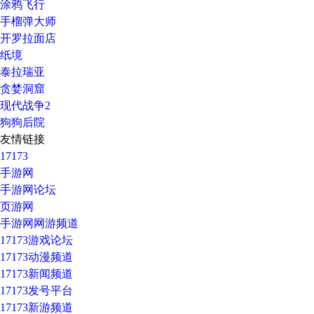
涂鸦飞行
手榴弹大师
开罗拉面店
纸境
泰拉瑞亚
贪婪洞窟
现代战争2
狗狗后院
友情链接
17173
手游网
手游网论坛
页游网
手游网网游频道
17173游戏论坛
17173动漫频道
17173新闻频道
17173发号平台
17173新游频道