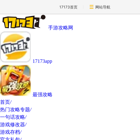
17173首页
网站导航
手游攻略网
17173app
最强攻略
首页
/
热门攻略专题
/
一句话攻略
/
游戏修改器
/
游戏存档
/
官方礼包
/