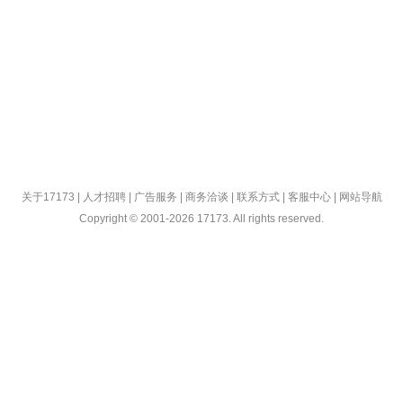
关于17173
|
人才招聘
|
广告服务
|
商务洽谈
|
联系方式
|
客服中心
|
网站导航
Copyright © 2001-2026 17173. All rights reserved.