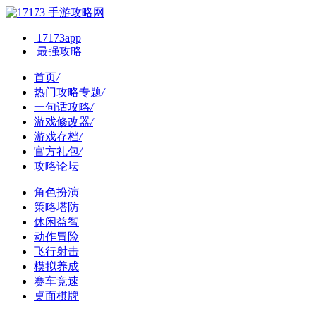
手游攻略网
17173app
最强攻略
首页
/
热门攻略专题
/
一句话攻略
/
游戏修改器
/
游戏存档
/
官方礼包
/
攻略论坛
角色扮演
策略塔防
休闲益智
动作冒险
飞行射击
模拟养成
赛车竞速
桌面棋牌